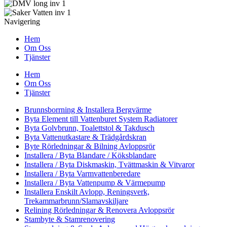
Navigering
Hem
Om Oss
Tjänster
Hem
Om Oss
Tjänster
Brunnsborrning & Installera Bergvärme
Byta Element till Vattenburet System Radiatorer
Byta Golvbrunn, Toalettstol & Takdusch
Byta Vattenutkastare & Trädgårdskran
Byte Rörledningar & Bilning Avloppsrör
Installera / Byta Blandare / Köksblandare
Installera / Byta Diskmaskin, Tvättmaskin & Vitvaror
Installera / Byta Varmvattenberedare
Installera / Byta Vattenpump & Värmepump
Installera Enskilt Avlopp, Reningsverk,
Trekammarbrunn/Slamavskiljare
Relining Rörledningar & Renovera Avloppsrör
Stambyte & Stamrenovering