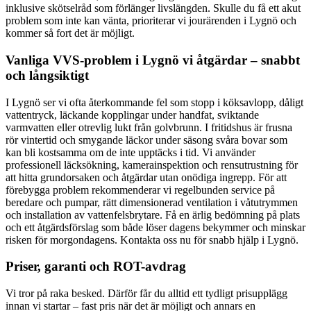
inklusive skötselråd som förlänger livslängden. Skulle du få ett akut
problem som inte kan vänta, prioriterar vi jourärenden i Lygnö och
kommer så fort det är möjligt.
Vanliga VVS-problem i Lygnö vi åtgärdar – snabbt
och långsiktigt
I Lygnö ser vi ofta återkommande fel som stopp i köksavlopp, dåligt
vattentryck, läckande kopplingar under handfat, sviktande
varmvatten eller otrevlig lukt från golvbrunn. I fritidshus är frusna
rör vintertid och smygande läckor under säsong svåra bovar som
kan bli kostsamma om de inte upptäcks i tid. Vi använder
professionell läcksökning, kamerainspektion och rensutrustning för
att hitta grundorsaken och åtgärdar utan onödiga ingrepp. För att
förebygga problem rekommenderar vi regelbunden service på
beredare och pumpar, rätt dimensionerad ventilation i våtutrymmen
och installation av vattenfelsbrytare. Få en ärlig bedömning på plats
och ett åtgärdsförslag som både löser dagens bekymmer och minskar
risken för morgondagens. Kontakta oss nu för snabb hjälp i Lygnö.
Priser, garanti och ROT-avdrag
Vi tror på raka besked. Därför får du alltid ett tydligt prisupplägg
innan vi startar – fast pris när det är möjligt och annars en