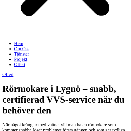
Hem
Om Oss
Tjänster
Projekt
Offert
Offert
Rörmokare i Lygnö – snabb,
certifierad VVS-service när du
behöver den
När något krånglar med vattnet vill man ha en rörmokare som
kommer snabbt, löser problemet första gången och som ger tydliga