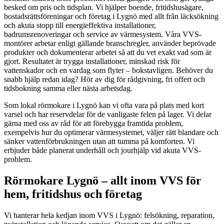
besked om pris och tidsplan. Vi hjälper boende, fritidshusägare,
bostadsrättsföreningar och företag i Lygnö med allt från läcksökning
och akuta stopp till energieffektiva installationer,
badrumsrenoveringar och service av värmesystem. Våra VVS-
montörer arbetar enligt gällande branschregler, använder beprövade
produkter och dokumenterar arbetet så att du vet exakt vad som är
gjort. Resultatet är trygga installationer, minskad risk för
vattenskador och en vardag som flyter – bokstavligen. Behöver du
snabb hjälp redan idag? Hör av dig för rådgivning, fri offert och
tidsbokning samma eller nästa arbetsdag.
Som lokal rörmokare i Lygnö kan vi ofta vara på plats med kort
varsel och har reservdelar för de vanligaste felen på lager. Vi delar
gärna med oss av råd för att förebygga framtida problem,
exempelvis hur du optimerar värmesystemet, väljer rätt blandare och
sänker vattenförbrukningen utan att tumma på komforten. Vi
erbjuder både planerat underhåll och jourhjälp vid akuta VVS-
problem.
Rörmokare Lygnö – allt inom VVS för
hem, fritidshus och företag
Vi hanterar hela kedjan inom VVS i Lygnö: felsökning, reparation,