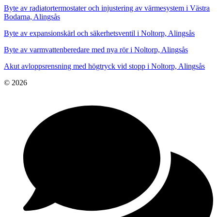
Byte av radiatortermostater och injustering av värmesystem i Västra
Bodarna, Alingsås
Byte av expansionskärl och säkerhetsventil i Noltorp, Alingsås
Byte av varmvattenberedare med nya rör i Noltorp, Alingsås
Akut avloppsrensning med högtryck vid stopp i Noltorp, Alingsås
© 2026