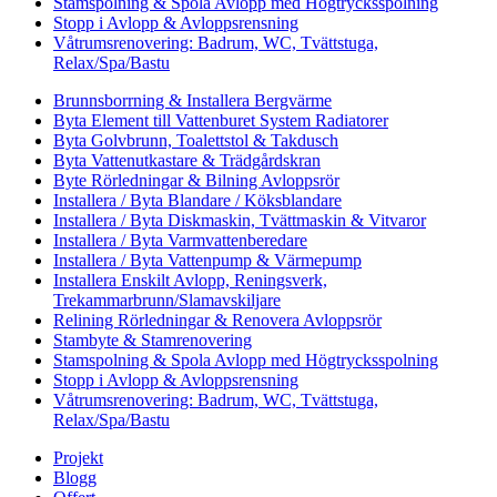
Stamspolning & Spola Avlopp med Högtrycksspolning
Stopp i Avlopp & Avloppsrensning
Våtrumsrenovering: Badrum, WC, Tvättstuga,
Relax/Spa/Bastu
Brunnsborrning & Installera Bergvärme
Byta Element till Vattenburet System Radiatorer
Byta Golvbrunn, Toalettstol & Takdusch
Byta Vattenutkastare & Trädgårdskran
Byte Rörledningar & Bilning Avloppsrör
Installera / Byta Blandare / Köksblandare
Installera / Byta Diskmaskin, Tvättmaskin & Vitvaror
Installera / Byta Varmvattenberedare
Installera / Byta Vattenpump & Värmepump
Installera Enskilt Avlopp, Reningsverk,
Trekammarbrunn/Slamavskiljare
Relining Rörledningar & Renovera Avloppsrör
Stambyte & Stamrenovering
Stamspolning & Spola Avlopp med Högtrycksspolning
Stopp i Avlopp & Avloppsrensning
Våtrumsrenovering: Badrum, WC, Tvättstuga,
Relax/Spa/Bastu
Projekt
Blogg