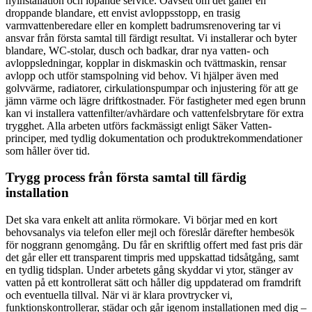
nyinstallation och löpande service. Oavsett om det gäller en
droppande blandare, ett envist avloppsstopp, en trasig
varmvattenberedare eller en komplett badrumsrenovering tar vi
ansvar från första samtal till färdigt resultat. Vi installerar och byter
blandare, WC-stolar, dusch och badkar, drar nya vatten- och
avloppsledningar, kopplar in diskmaskin och tvättmaskin, rensar
avlopp och utför stamspolning vid behov. Vi hjälper även med
golvvärme, radiatorer, cirkulationspumpar och injustering för att ge
jämn värme och lägre driftkostnader. För fastigheter med egen brunn
kan vi installera vattenfilter/avhärdare och vattenfelsbrytare för extra
trygghet. Alla arbeten utförs fackmässigt enligt Säker Vatten-
principer, med tydlig dokumentation och produktrekommendationer
som håller över tid.
Trygg process från första samtal till färdig
installation
Det ska vara enkelt att anlita rörmokare. Vi börjar med en kort
behovsanalys via telefon eller mejl och föreslår därefter hembesök
för noggrann genomgång. Du får en skriftlig offert med fast pris där
det går eller ett transparent timpris med uppskattad tidsåtgång, samt
en tydlig tidsplan. Under arbetets gång skyddar vi ytor, stänger av
vatten på ett kontrollerat sätt och håller dig uppdaterad om framdrift
och eventuella tillval. När vi är klara provtrycker vi,
funktionskontrollerar, städar och går igenom installationen med dig –