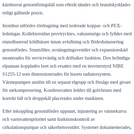
kärnborrat genomföringshål som efteråt tätades och brandskyddades
enligt gällande praxis.
Inomhus utfördes rördragning med isolerade koppar- och PEX-
ledningar. Kollektorsidan provtrycktes, vakuumsögs och fylldes med
etanolbaserad köldbärare innan avluftning och flödesbalansering
genomfördes. Smutsfilter, avstängningsventiler och expansionskärl
monterades för servicevänlig och driftsäker funktion. Den befintliga
elpannan kopplades bort och ersattes med en inverterstyrd NIBE
S1255-12 som dimensionerades för husets radiatorsystem.
Värmepumpen anslöts till en separat elgrupp och försågs med givare
för utekompensering. Kondensvatten leddes till golvbrunn med
korrekt fall och droppskål placerades under maskinen.
Efter inkoppling genomfördes uppstart, injustering av värmekurva
och varmvattenprioritet samt funktionskontroll av
cirkulationspumpar och säkerhetsventiler. Systemet dokumenterades,