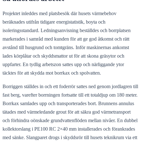
Projektet inleddes med platsbesök där husets värmebehov
beräknades utifrån tidigare energistatistik, boyta och
isoleringsstandard. Ledningsanvisning beställdes och borrplatsen
markerades i samråd med kunden för att ge god åtkomst och rätt
avstånd till husgrund och tomtgräns. Inför maskinernas ankomst
lades körplåtar och skyddsmattor ut för att skona gräsytor och
uppfarter. En tydlig arbetszon sattes upp och närliggande ytor
täcktes för att skydda mot borrkax och spolvatten.
Borriggen ställdes in och ett foderrör sattes ned genom jordlagren till
fast berg, varefter borrningen fortsatte till ett totaldjup om 180 meter.
Borrkax samlades upp och transporterades bort. Brunnens annulus
tätades med värmeledande grout för att säkra god värmetransport
och förhindra oönskade grundvattenflöden mellan nivåer. En dubbel
kollektorslang i PE100 RC 2×40 mm installerades och förankrades
med sänke. Slangparet drogs i skyddsrör till husets teknikrum via ett