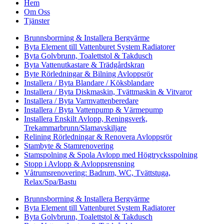
Hem
Om Oss
Tjänster
Brunnsborrning & Installera Bergvärme
Byta Element till Vattenburet System Radiatorer
Byta Golvbrunn, Toalettstol & Takdusch
Byta Vattenutkastare & Trädgårdskran
Byte Rörledningar & Bilning Avloppsrör
Installera / Byta Blandare / Köksblandare
Installera / Byta Diskmaskin, Tvättmaskin & Vitvaror
Installera / Byta Varmvattenberedare
Installera / Byta Vattenpump & Värmepump
Installera Enskilt Avlopp, Reningsverk,
Trekammarbrunn/Slamavskiljare
Relining Rörledningar & Renovera Avloppsrör
Stambyte & Stamrenovering
Stamspolning & Spola Avlopp med Högtrycksspolning
Stopp i Avlopp & Avloppsrensning
Våtrumsrenovering: Badrum, WC, Tvättstuga,
Relax/Spa/Bastu
Brunnsborrning & Installera Bergvärme
Byta Element till Vattenburet System Radiatorer
Byta Golvbrunn, Toalettstol & Takdusch