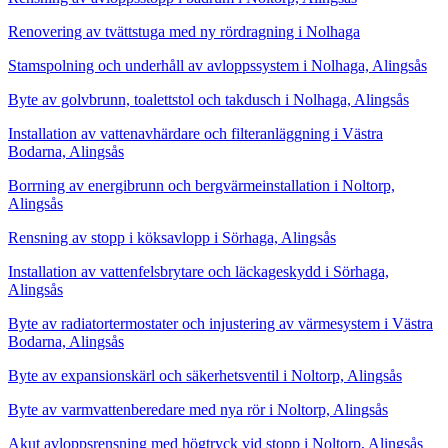
Renovering av tvättstuga med ny rördragning i Nolhaga
Stamspolning och underhåll av avloppssystem i Nolhaga, Alingsås
Byte av golvbrunn, toalettstol och takdusch i Nolhaga, Alingsås
Installation av vattenavhärdare och filteranläggning i Västra
Bodarna, Alingsås
Borrning av energibrunn och bergvärmeinstallation i Noltorp,
Alingsås
Rensning av stopp i köksavlopp i Sörhaga, Alingsås
Installation av vattenfelsbrytare och läckageskydd i Sörhaga,
Alingsås
Byte av radiatortermostater och injustering av värmesystem i Västra
Bodarna, Alingsås
Byte av expansionskärl och säkerhetsventil i Noltorp, Alingsås
Byte av varmvattenberedare med nya rör i Noltorp, Alingsås
Akut avloppsrensning med högtryck vid stopp i Noltorp, Alingsås