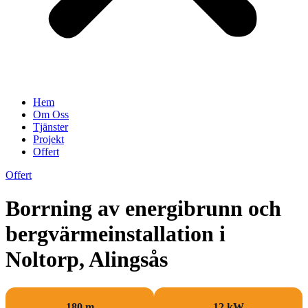
Hem
Om Oss
Tjänster
Projekt
Offert
Offert
Borrning av energibrunn och
bergvärmeinstallation i
Noltorp, Alingsås
180 m
12 kW