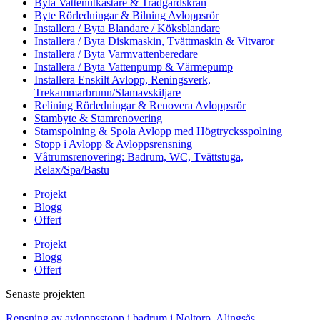
Byta Vattenutkastare & Trädgårdskran
Byte Rörledningar & Bilning Avloppsrör
Installera / Byta Blandare / Köksblandare
Installera / Byta Diskmaskin, Tvättmaskin & Vitvaror
Installera / Byta Varmvattenberedare
Installera / Byta Vattenpump & Värmepump
Installera Enskilt Avlopp, Reningsverk,
Trekammarbrunn/Slamavskiljare
Relining Rörledningar & Renovera Avloppsrör
Stambyte & Stamrenovering
Stamspolning & Spola Avlopp med Högtrycksspolning
Stopp i Avlopp & Avloppsrensning
Våtrumsrenovering: Badrum, WC, Tvättstuga,
Relax/Spa/Bastu
Projekt
Blogg
Offert
Projekt
Blogg
Offert
Senaste projekten
Rensning av avloppsstopp i badrum i Noltorp, Alingsås