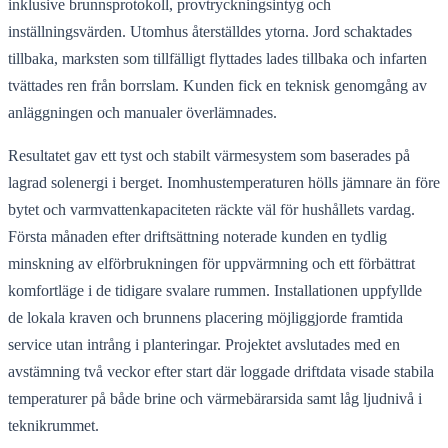
inklusive brunnsprotokoll, provtryckningsintyg och
inställningsvärden. Utomhus återställdes ytorna. Jord schaktades
tillbaka, marksten som tillfälligt flyttades lades tillbaka och infarten
tvättades ren från borrslam. Kunden fick en teknisk genomgång av
anläggningen och manualer överlämnades.
Resultatet gav ett tyst och stabilt värmesystem som baserades på
lagrad solenergi i berget. Inomhustemperaturen hölls jämnare än före
bytet och varmvattenkapaciteten räckte väl för hushållets vardag.
Första månaden efter driftsättning noterade kunden en tydlig
minskning av elförbrukningen för uppvärmning och ett förbättrat
komfortläge i de tidigare svalare rummen. Installationen uppfyllde
de lokala kraven och brunnens placering möjliggjorde framtida
service utan intrång i planteringar. Projektet avslutades med en
avstämning två veckor efter start där loggade driftdata visade stabila
temperaturer på både brine och värmebärarsida samt låg ljudnivå i
teknikrummet.