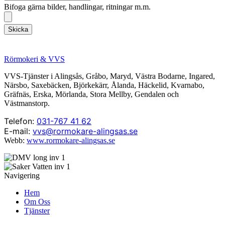
Bifoga gärna bilder, handlingar, ritningar m.m.
Skicka
Rörmokeri & VVS
VVS-Tjänster i Alingsås, Gråbo, Maryd, Västra Bodarne, Ingared,
Närsbo, Saxebäcken, Björkekärr, Ålanda, Häckelid, Kvarnabo,
Gräfnäs, Erska, Mörlanda, Stora Mellby, Gendalen och
Västmanstorp.
Telefon:
031-767 41 62
E-mail:
vvs@rormokare-alingsas.se
Webb:
www.rormokare-alingsas.se
Navigering
Hem
Om Oss
Tjänster