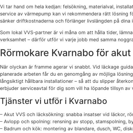
Vi tar hand om hela kedjan: felsökning, materialval, instal
service av värmepump kan vi rekommendera rätt lösning för 
sänker driftkostnaderna och förlänger livslängden på dina in
Som lokal VVS-partner är vi måna om att hålla tider, lämna 
verksamhet – därför utför vi varje jobb med samma noggran
Rörmokare Kvarnabo för akut h
När olyckan är framme agerar vi snabbt. Vid läckage guidar 
planerade arbeten får du en genomgång av möjliga lösningar
långsiktigt hållbara installationer – så att du slipper åte
erbjuder serviceavtal för dig som vill ha löpande tillsyn a
Tjänster vi utför i Kvarnabo
– Akut VVS och läcksökning: snabba insatser vid läckor, rö
– Avlopp och spolning: rensning av stopp, stamspolning, b
– Badrum och kök: montering av blandare, dusch, WC, disk