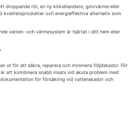
r ett droppande rör, en ny köksblandare, golvvärme eller
d kvalitetsprodukter och energieffektiva alternativ som
ande vatten- och värmesystem är hjärtat i ditt hem eller
r
r ut för att säkra, reparera och minimera följdskador. För
g är att kombinera snabb insats vid akuta problem med
ed dokumentation för försäkring vid vattenskador och