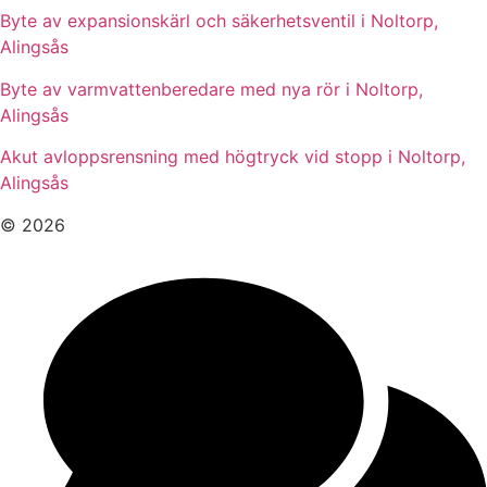
Byte av expansionskärl och säkerhetsventil i Noltorp,
Alingsås
Byte av varmvattenberedare med nya rör i Noltorp,
Alingsås
Akut avloppsrensning med högtryck vid stopp i Noltorp,
Alingsås
© 2026