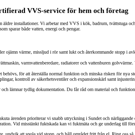
ifierad VVS-service för hem och företag
ldre installationer. Vi arbetar med VVS i kök, badrum, tvättstuga och v
ar som sparar både vatten, energi och pengar.
ller ojämn värme, missljud i rör samt lukt och återkommande stopp i avl
 tvättmaskin, varmvattenberedare, radiatorer och vattenburen golvvärme
behövs, för att återställa normal funktion och minska risken för nya st
ingar, kontroll av säkerhetsventiler och expansionskärl samt injuster
ler och lämnar tydlig dokumentation. Du får råd om material och funktion
Vid akuta ärenden prioriterar vi snabb utryckning i Sundet och närliggand
aration. Vid misstänkt fuktskada kan vi fuktmäta och ge underlag till för
e, undvik att spola vid stopp, och håll området fritt från el. Ring oss så 