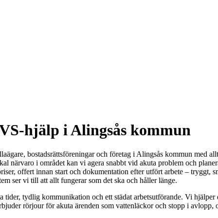
VVS-hjälp i Alingsås kommun
ägare, bostadsrättsföreningar och företag i Alingsås kommun med allt fr
l närvaro i området kan vi agera snabbt vid akuta problem och planera 
iser, offert innan start och dokumentation efter utfört arbete – tryggt, 
em ser vi till att allt fungerar som det ska och håller länge.
 tider, tydlig kommunikation och ett städat arbetsutförande. Vi hjälper 
 erbjuder rörjour för akuta ärenden som vattenläckor och stopp i avlopp, 