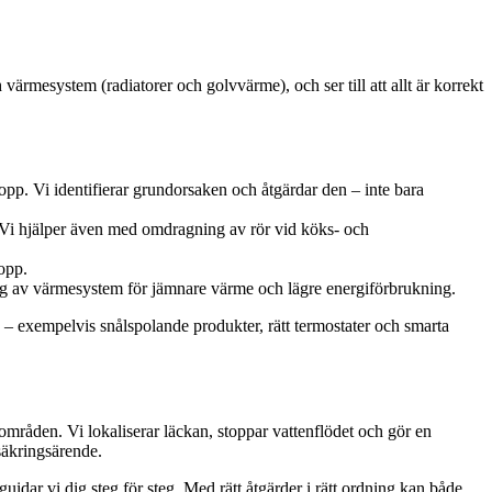
ärmesystem (radiatorer och golvvärme), och ser till att allt är korrekt
opp. Vi identifierar grundorsaken och åtgärdar den – inte bara
. Vi hjälper även med omdragning av rör vid köks- och
opp.
ing av värmesystem för jämnare värme och lägre energiförbrukning.
 – exempelvis snålspolande produkter, rätt termostater och smarta
e områden. Vi lokaliserar läckan, stoppar vattenflödet och gör en
säkringsärende.
guidar vi dig steg för steg. Med rätt åtgärder i rätt ordning kan både