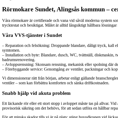
Rörmokare Sundet, Alingsås kommun – cert
Våra rörmokare är certifierade och vana vid såväl moderna system som ä
trycktestat och besiktigat. Målet är alltid långsiktigt hållbara lösning
Våra VVS-tjänster i Sundet
– Reparation och felsökning: Droppande blandare, dåligt tryck, kall e
symtomen.
– Installation och byte: Blandare, dusch, WC, tvättställ, diskmaskin,
badrumsrenovering.
– Avloppsrensning: Skonsam rensning, mekanisk eller spolning där det 
– Förebyggande service: Genomgång av ventiler, packningar och koppl
Vi dimensionerar rätt från början, arbetar enligt gällande branschreg
ventiler – som kan förbättra komforten och sänka driftkostnaden.
Snabb hjälp vid akuta problem
Ett läckande rör eller ett stort stopp i avloppet måste tas på allvar. 
provisorisk säkring om det behövs, för att sedan utföra en hållbar rep
För att minska skador tills vi är på plats: stäng huvudkranen vid läckag