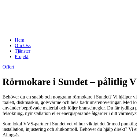
Hem
Om Oss
Tjänster
Projekt
Offert
Rörmokare i Sundet – pålitlig 
Behöver du en snabb och noggrann rörmokare i Sundet? Vi hjälper villa
toalett, diskmaskin, golvvärme och hela badrumsrenoveringar. Med loka
använder beprövade material och följer branschregler. Du får tydliga pr
felsökning, nyinstallation eller energisparande åtgärder i ditt värmesyst
Som lokal VVS-partner i Sundet vet vi hur viktigt det är med punktliga
installation, injustering och slutkontroll. Behöver du hjälp direkt? Vi
Alingsås.