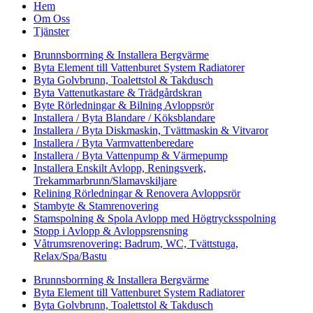
Hem
Om Oss
Tjänster
Brunnsborrning & Installera Bergvärme
Byta Element till Vattenburet System Radiatorer
Byta Golvbrunn, Toalettstol & Takdusch
Byta Vattenutkastare & Trädgårdskran
Byte Rörledningar & Bilning Avloppsrör
Installera / Byta Blandare / Köksblandare
Installera / Byta Diskmaskin, Tvättmaskin & Vitvaror
Installera / Byta Varmvattenberedare
Installera / Byta Vattenpump & Värmepump
Installera Enskilt Avlopp, Reningsverk,
Trekammarbrunn/Slamavskiljare
Relining Rörledningar & Renovera Avloppsrör
Stambyte & Stamrenovering
Stamspolning & Spola Avlopp med Högtrycksspolning
Stopp i Avlopp & Avloppsrensning
Våtrumsrenovering: Badrum, WC, Tvättstuga,
Relax/Spa/Bastu
Brunnsborrning & Installera Bergvärme
Byta Element till Vattenburet System Radiatorer
Byta Golvbrunn, Toalettstol & Takdusch