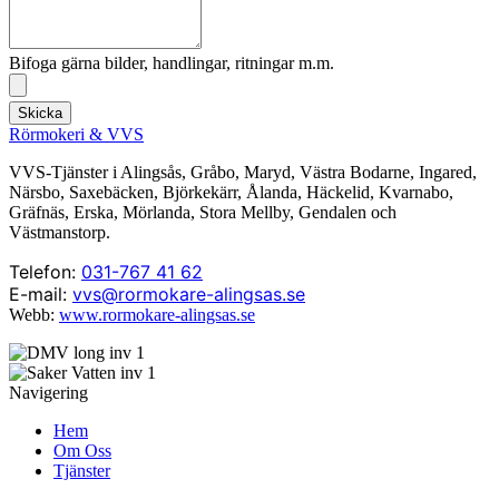
Bifoga gärna bilder, handlingar, ritningar m.m.
Skicka
Rörmokeri & VVS
VVS-Tjänster i Alingsås, Gråbo, Maryd, Västra Bodarne, Ingared,
Närsbo, Saxebäcken, Björkekärr, Ålanda, Häckelid, Kvarnabo,
Gräfnäs, Erska, Mörlanda, Stora Mellby, Gendalen och
Västmanstorp.
Telefon:
031-767 41 62
E-mail:
vvs@rormokare-alingsas.se
Webb:
www.rormokare-alingsas.se
Navigering
Hem
Om Oss
Tjänster