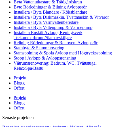
Byta Vattenutkastare & Trädgårdskran
Byte Rörledningar & Bilning Avloppsrör
Installera / Byta Blandare / Köksblandare
Installera / Byta Diskmaskin, Tvättmaskin & Vitvaror
Installera / Byta Varmvattenberedare
Installera / Byta Vattenpump & Värmepump
Installera Enskilt Avlopp, Reningsverk,
Trekammarbrunn/Slamavskiljare
Relining Rörledningar & Renovera Avloppsrör
Stambyte & Stamrenovering
Stamspolning & Spola Avlopp med Högtrycksspolning
Stopp i Avlopp & Avloppsrensning
Våtrumsrenovering: Badrum, WC, Tvättstuga,
Relax/Spa/Bastu
Projekt
Blogg
Offert
Projekt
Blogg
Offert
Senaste projekten