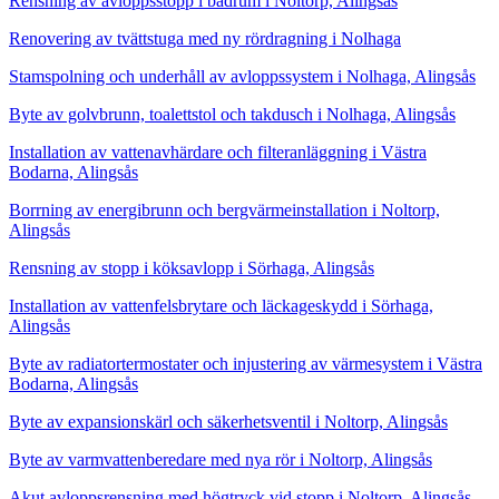
Rensning av avloppsstopp i badrum i Noltorp, Alingsås
Renovering av tvättstuga med ny rördragning i Nolhaga
Stamspolning och underhåll av avloppssystem i Nolhaga, Alingsås
Byte av golvbrunn, toalettstol och takdusch i Nolhaga, Alingsås
Installation av vattenavhärdare och filteranläggning i Västra
Bodarna, Alingsås
Borrning av energibrunn och bergvärmeinstallation i Noltorp,
Alingsås
Rensning av stopp i köksavlopp i Sörhaga, Alingsås
Installation av vattenfelsbrytare och läckageskydd i Sörhaga,
Alingsås
Byte av radiatortermostater och injustering av värmesystem i Västra
Bodarna, Alingsås
Byte av expansionskärl och säkerhetsventil i Noltorp, Alingsås
Byte av varmvattenberedare med nya rör i Noltorp, Alingsås
Akut avloppsrensning med högtryck vid stopp i Noltorp, Alingsås