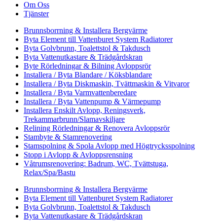
Om Oss
Tjänster
Brunnsborrning & Installera Bergvärme
Byta Element till Vattenburet System Radiatorer
Byta Golvbrunn, Toalettstol & Takdusch
Byta Vattenutkastare & Trädgårdskran
Byte Rörledningar & Bilning Avloppsrör
Installera / Byta Blandare / Köksblandare
Installera / Byta Diskmaskin, Tvättmaskin & Vitvaror
Installera / Byta Varmvattenberedare
Installera / Byta Vattenpump & Värmepump
Installera Enskilt Avlopp, Reningsverk,
Trekammarbrunn/Slamavskiljare
Relining Rörledningar & Renovera Avloppsrör
Stambyte & Stamrenovering
Stamspolning & Spola Avlopp med Högtrycksspolning
Stopp i Avlopp & Avloppsrensning
Våtrumsrenovering: Badrum, WC, Tvättstuga,
Relax/Spa/Bastu
Brunnsborrning & Installera Bergvärme
Byta Element till Vattenburet System Radiatorer
Byta Golvbrunn, Toalettstol & Takdusch
Byta Vattenutkastare & Trädgårdskran