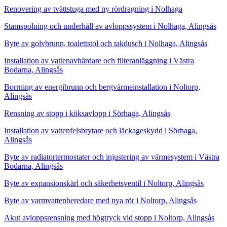
Renovering av tvättstuga med ny rördragning i Nolhaga
Stamspolning och underhåll av avloppssystem i Nolhaga, Alingsås
Byte av golvbrunn, toalettstol och takdusch i Nolhaga, Alingsås
Installation av vattenavhärdare och filteranläggning i Västra
Bodarna, Alingsås
Borrning av energibrunn och bergvärmeinstallation i Noltorp,
Alingsås
Rensning av stopp i köksavlopp i Sörhaga, Alingsås
Installation av vattenfelsbrytare och läckageskydd i Sörhaga,
Alingsås
Byte av radiatortermostater och injustering av värmesystem i Västra
Bodarna, Alingsås
Byte av expansionskärl och säkerhetsventil i Noltorp, Alingsås
Byte av varmvattenberedare med nya rör i Noltorp, Alingsås
Akut avloppsrensning med högtryck vid stopp i Noltorp, Alingsås