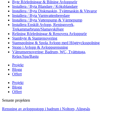
Byte Rörledningar & Bilning Avloppsrör
Installera / Byta Blandare / Köksblandare
Installera / Byta Diskmaskin, Tvättmaskin & Vitvaror
Installera / Byta Varmvattenberedare
Installera / Byta Vattenpump & Värmepump
Installera Enskilt Avlopp, Reningsverk,
Trekammarbrunn/Slamavskiljare
Relining Rörledningar & Renovera Avloppsrör
Stambyte & Stamrenovering
Stamspolning & Spola Avlopp med Högtrycksspolning
Stopp i Avlopp & Avloppsrensning
Våtrumsrenovering: Badrum, WC, Tvättstuga,
Relax/Spa/Bastu
Projekt
Blogg
Offert
Projekt
Blogg
Offert
Senaste projekten
Rensning av avloppsstopp i badrum i Noltorp, Alingsås