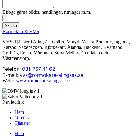
Bifoga gärna bilder, handlingar, ritningar m.m.
Skicka
Rörmokeri & VVS
VVS-Tjänster i Alingsås, Gråbo, Maryd, Västra Bodarne, Ingared,
Närsbo, Saxebäcken, Björkekärr, Ålanda, Häckelid, Kvarnabo,
Gräfnäs, Erska, Mörlanda, Stora Mellby, Gendalen och
Västmanstorp.
Telefon:
031-767 41 62
E-mail:
vvs@rormokare-alingsas.se
Webb:
www.rormokare-alingsas.se
Navigering
Hem
Om Oss
Tjänster
Hem