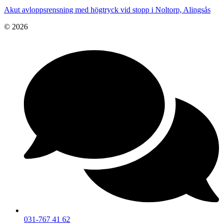
Akut avloppsrensning med högtryck vid stopp i Noltorp, Alingsås
© 2026
031-767 41 62