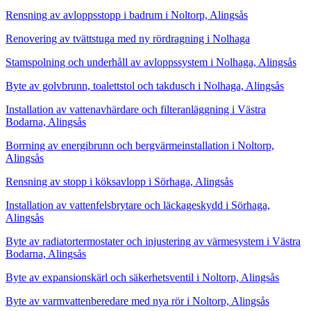
Rensning av avloppsstopp i badrum i Noltorp, Alingsås
Renovering av tvättstuga med ny rördragning i Nolhaga
Stamspolning och underhåll av avloppssystem i Nolhaga, Alingsås
Byte av golvbrunn, toalettstol och takdusch i Nolhaga, Alingsås
Installation av vattenavhärdare och filteranläggning i Västra
Bodarna, Alingsås
Borrning av energibrunn och bergvärmeinstallation i Noltorp,
Alingsås
Rensning av stopp i köksavlopp i Sörhaga, Alingsås
Installation av vattenfelsbrytare och läckageskydd i Sörhaga,
Alingsås
Byte av radiatortermostater och injustering av värmesystem i Västra
Bodarna, Alingsås
Byte av expansionskärl och säkerhetsventil i Noltorp, Alingsås
Byte av varmvattenberedare med nya rör i Noltorp, Alingsås