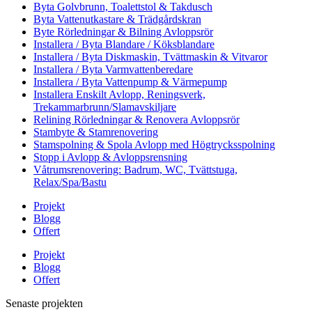
Byta Golvbrunn, Toalettstol & Takdusch
Byta Vattenutkastare & Trädgårdskran
Byte Rörledningar & Bilning Avloppsrör
Installera / Byta Blandare / Köksblandare
Installera / Byta Diskmaskin, Tvättmaskin & Vitvaror
Installera / Byta Varmvattenberedare
Installera / Byta Vattenpump & Värmepump
Installera Enskilt Avlopp, Reningsverk,
Trekammarbrunn/Slamavskiljare
Relining Rörledningar & Renovera Avloppsrör
Stambyte & Stamrenovering
Stamspolning & Spola Avlopp med Högtrycksspolning
Stopp i Avlopp & Avloppsrensning
Våtrumsrenovering: Badrum, WC, Tvättstuga,
Relax/Spa/Bastu
Projekt
Blogg
Offert
Projekt
Blogg
Offert
Senaste projekten