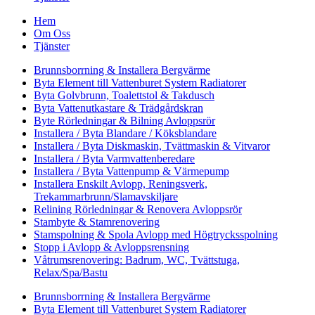
Hem
Om Oss
Tjänster
Brunnsborrning & Installera Bergvärme
Byta Element till Vattenburet System Radiatorer
Byta Golvbrunn, Toalettstol & Takdusch
Byta Vattenutkastare & Trädgårdskran
Byte Rörledningar & Bilning Avloppsrör
Installera / Byta Blandare / Köksblandare
Installera / Byta Diskmaskin, Tvättmaskin & Vitvaror
Installera / Byta Varmvattenberedare
Installera / Byta Vattenpump & Värmepump
Installera Enskilt Avlopp, Reningsverk,
Trekammarbrunn/Slamavskiljare
Relining Rörledningar & Renovera Avloppsrör
Stambyte & Stamrenovering
Stamspolning & Spola Avlopp med Högtrycksspolning
Stopp i Avlopp & Avloppsrensning
Våtrumsrenovering: Badrum, WC, Tvättstuga,
Relax/Spa/Bastu
Brunnsborrning & Installera Bergvärme
Byta Element till Vattenburet System Radiatorer