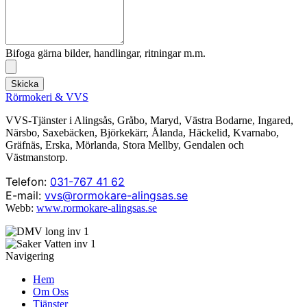
Bifoga gärna bilder, handlingar, ritningar m.m.
Skicka
Rörmokeri & VVS
VVS-Tjänster i Alingsås, Gråbo, Maryd, Västra Bodarne, Ingared,
Närsbo, Saxebäcken, Björkekärr, Ålanda, Häckelid, Kvarnabo,
Gräfnäs, Erska, Mörlanda, Stora Mellby, Gendalen och
Västmanstorp.
Telefon:
031-767 41 62
E-mail:
vvs@rormokare-alingsas.se
Webb:
www.rormokare-alingsas.se
Navigering
Hem
Om Oss
Tjänster