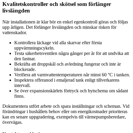
Kvalitetskontroller och skötsel som förlänger
livslängden
När installationen är klar bör en enkel egenkontroll göras och följas
upp årligen. Det förlänger livslängden och minskar risken för
vattenskador.
Kontrollera läckage vid alla skarvar efter första
uppvärmningscykeln.
Testa säkerhetsventilen några gånger per år för att undvika att
den fastnar.
Bekräfta att droppskål och avledning fungerar och inte är
blockerade.
Verifiera att varmvattentemperaturen når minst 60 °C i tanken.
Inspektera offeranod i emaljerad tank enligt tillverkarens
intervall.
Se över expansionskärlets förtryck och bytschema om sådant
finns.
Dokumentera utfört arbete och spara inställningar och scheman. Vid
förändringar i hushållets behov eller om energikostnader prioriteras
kan en senare uppgradering, exempelvis till värmepumpsberedare,
övervägas.