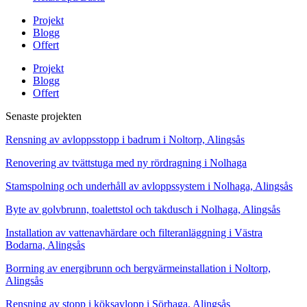
Projekt
Blogg
Offert
Projekt
Blogg
Offert
Senaste projekten
Rensning av avloppsstopp i badrum i Noltorp, Alingsås
Renovering av tvättstuga med ny rördragning i Nolhaga
Stamspolning och underhåll av avloppssystem i Nolhaga, Alingsås
Byte av golvbrunn, toalettstol och takdusch i Nolhaga, Alingsås
Installation av vattenavhärdare och filteranläggning i Västra
Bodarna, Alingsås
Borrning av energibrunn och bergvärmeinstallation i Noltorp,
Alingsås
Rensning av stopp i köksavlopp i Sörhaga, Alingsås