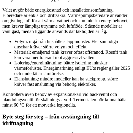
Valet avgör både energikostnad och installationsomfattning.
Elberedare är enkla och driftsäkra. Värmepumpsberedare använder
omgivningsluft för att värma vattnet och kan minska energibehovet,
men kräver lämpligt utrymme och luftflöde. Stående modeller är
vanligast, medan liggande används där takhöjden är låg.
Volym: utgå från hushållets tappmönster. Fler samtidiga
duschar kräver större volym och effekt.
Material: emaljerad tank kräver oftast offeranod. Rostfri tank
kan vara mer tolerant mot aggressivt vatten.
Isolering/energimärkning: bättre isolering minskar
värmeförluster. Energimärkning enligt EU:s regler gäller 2025
och underlättar jämförelse.
Elanslutning: mindre modeller kan ha stickpropp, större
kräver fast anslutning via behörig elektriker.
Kontrollera även behov av expansionskärl vid backventil och
blandningsventil för skållningsskydd. Termostaten bör kunna hålla
minst 60 °C för att motverka legionella.
Byte steg för steg – från avstängning till
idrifttagning