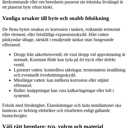
återkommande eller om beredaren passerat sin tekniska livslängd är
ett planerat byte oftast klokt.
Vanliga orsaker till byte och snabb felsökning
De flesta byten orsakas av korrosion i tanken, sviktande termostat
eller element, eller bristfälligt expansionsskydd. Hårt vatten
påskyndar slitage, särskilt i emaljerade tankar utan fungerande
offeranod.
Dropp från säkerhetsventil: ett visst dropp vid uppvärmning är
normalt. Konstant flöde kan tyda på fel tryck eller defekt
ventil.
Ljummet vatten: kontrollera säkringar, termostatens inställning
och eventuellt överhettningsskydd.
Missfärgat vatten: kan indikera korrosion eller uttjänt
offeranod.
Buller: knäppningar kan vara kalkavlagringar eller luft i
systemet.
Felsök med försiktighet. Elanslutningar och fasta installationer ska
hanteras av behörig elektriker och rörarbeten enligt gällande
branschregler.
Välj rätt beredare: typ, volym och material