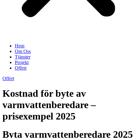
Hem
Om Oss
Tjänster
Projekt
Offert
Offert
Kostnad för byte av
varmvattenberedare –
prisexempel 2025
Byta varmvattenberedare 2025