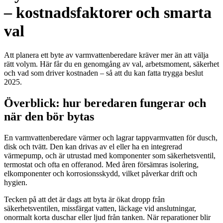
– kostnadsfaktorer och smarta
val
Att planera ett byte av varmvattenberedare kräver mer än att välja
rätt volym. Här får du en genomgång av val, arbetsmoment, säkerhet
och vad som driver kostnaden – så att du kan fatta trygga beslut
2025.
Överblick: hur beredaren fungerar och
när den bör bytas
En varmvattenberedare värmer och lagrar tappvarmvatten för dusch,
disk och tvätt. Den kan drivas av el eller ha en integrerad
värmepump, och är utrustad med komponenter som säkerhetsventil,
termostat och ofta en offeranod. Med åren försämras isolering,
elkomponenter och korrosionsskydd, vilket påverkar drift och
hygien.
Tecken på att det är dags att byta är ökat dropp från
säkerhetsventilen, missfärgat vatten, läckage vid anslutningar,
onormalt korta duschar eller ljud från tanken. När reparationer blir