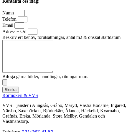
Kontakta oss idag!
Namn
Telefon
Email
Adress + Ort
Beskriv ert behov, förutsättningar, antal m2 & önskat startdatum
Bifoga gärna bilder, handlingar, ritningar m.m.
Skicka
Rörmokeri & VVS
VVS-Tjänster i Alingsås, Gråbo, Maryd, Västra Bodarne, Ingared,
Närsbo, Saxebäcken, Björkekärr, Ålanda, Häckelid, Kvarnabo,
Gräfnäs, Erska, Mörlanda, Stora Mellby, Gendalen och
Västmanstorp.
Telefon:
031-767 41 62