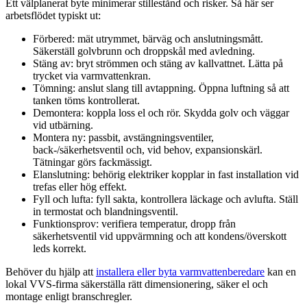
Ett välplanerat byte minimerar stillestånd och risker. Så här ser
arbetsflödet typiskt ut:
Förbered: mät utrymmet, bärväg och anslutningsmått.
Säkerställ golvbrunn och droppskål med avledning.
Stäng av: bryt strömmen och stäng av kallvattnet. Lätta på
trycket via varmvattenkran.
Tömning: anslut slang till avtappning. Öppna luftning så att
tanken töms kontrollerat.
Demontera: koppla loss el och rör. Skydda golv och väggar
vid utbärning.
Montera ny: passbit, avstängningsventiler,
back-/säkerhetsventil och, vid behov, expansionskärl.
Tätningar görs fackmässigt.
Elanslutning: behörig elektriker kopplar in fast installation vid
trefas eller hög effekt.
Fyll och lufta: fyll sakta, kontrollera läckage och avlufta. Ställ
in termostat och blandningsventil.
Funktionsprov: verifiera temperatur, dropp från
säkerhetsventil vid uppvärmning och att kondens/överskott
leds korrekt.
Behöver du hjälp att
installera eller byta varmvattenberedare
kan en
lokal VVS-firma säkerställa rätt dimensionering, säker el och
montage enligt branschregler.