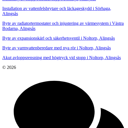
Installation av vattenfelsbrytare och läckageskydd i Sörhaga,
Alingsås
Byte av radiatortermostater och injustering av värmesystem i Västra
Bodarna, Alingsås
Byte av expansionskärl och säkerhetsventil i Noltorp, Alingsås
Byte av varmvattenberedare med nya rör i Noltorp, Alingsås
Akut avloppsrensning med högtryck vid stopp i Noltorp, Alingsås
© 2026