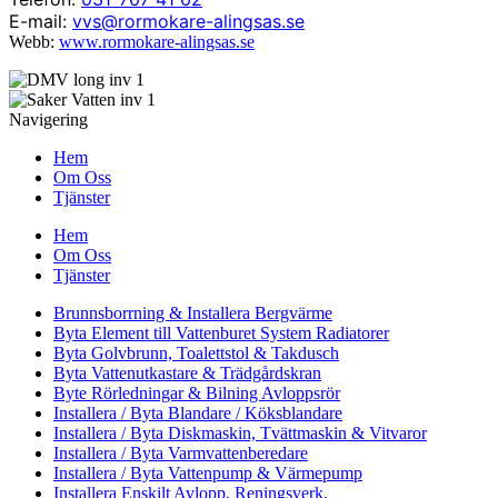
E-mail:
vvs@rormokare-alingsas.se
Webb:
www.rormokare-alingsas.se
Navigering
Hem
Om Oss
Tjänster
Hem
Om Oss
Tjänster
Brunnsborrning & Installera Bergvärme
Byta Element till Vattenburet System Radiatorer
Byta Golvbrunn, Toalettstol & Takdusch
Byta Vattenutkastare & Trädgårdskran
Byte Rörledningar & Bilning Avloppsrör
Installera / Byta Blandare / Köksblandare
Installera / Byta Diskmaskin, Tvättmaskin & Vitvaror
Installera / Byta Varmvattenberedare
Installera / Byta Vattenpump & Värmepump
Installera Enskilt Avlopp, Reningsverk,