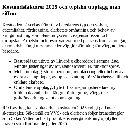
Kostnadsfaktorer 2025 och typiska upplägg utan
siffror
Kostnaden påverkas främst av beredarens typ och volym,
åtkomlighet, rördragning, elarbetets omfattning och behov av
kringutrustning som blandningsventil, expansionskärl och
droppskål. Arbetstid och resor varierar med platsens förutsättningar,
exempelvis trångt utrymme eller väggförstärkning för väggmonterad
beredare.
Basupplägg: utbyte av likvärdig elberedare i samma läge.
Mindre justeringar av rör, standardventiler, funktionsprov.
Mellanupplägg: större beredare, ny placering eller behov av
extra avstängningar, avloppsanslutning för säkerhetsventil och
enklare elarbete.
Omfattande upplägg: byte till värmepumpsberedare, ny
luftkanal/ventilation, längre rördragning, vägg- eller
golvförstärkning samt elomläggning.
ROT-avdrag kan sänka arbetskostnaden 2025 enligt gällande
skatteregler. Säkerställ att VVS- och elarbeten följer branschregler
som Säker Vatten och att produktens energimärkning uppfyller
kraven som fortfarande gäller 2025.