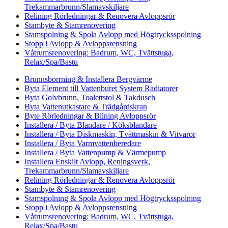
Trekammarbrunn/Slamavskiljare
Relining Rörledningar & Renovera Avloppsrör
Stambyte & Stamrenovering
Stamspolning & Spola Avlopp med Högtrycksspolning
Stopp i Avlopp & Avloppsrensning
Våtrumsrenovering: Badrum, WC, Tvättstuga,
Relax/Spa/Bastu
Brunnsborrning & Installera Bergvärme
Byta Element till Vattenburet System Radiatorer
Byta Golvbrunn, Toalettstol & Takdusch
Byta Vattenutkastare & Trädgårdskran
Byte Rörledningar & Bilning Avloppsrör
Installera / Byta Blandare / Köksblandare
Installera / Byta Diskmaskin, Tvättmaskin & Vitvaror
Installera / Byta Varmvattenberedare
Installera / Byta Vattenpump & Värmepump
Installera Enskilt Avlopp, Reningsverk,
Trekammarbrunn/Slamavskiljare
Relining Rörledningar & Renovera Avloppsrör
Stambyte & Stamrenovering
Stamspolning & Spola Avlopp med Högtrycksspolning
Stopp i Avlopp & Avloppsrensning
Våtrumsrenovering: Badrum, WC, Tvättstuga,
Relax/Spa/Bastu